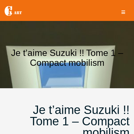
Aller
au
contenu
Je t’aime Suzuki !! Tome 1 –
Compact mobilism
Je t’aime Suzuki !!
Tome 1 – Compact
mobilism