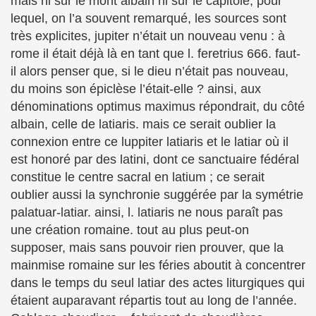
mais ni sur le mont albain ni sur le capitole, pour
lequel, on l’a souvent remarqué, les sources sont
très explicites, jupiter n’était un nouveau venu : à
rome il était déjà là en tant que l. feretrius 666. faut-
il alors penser que, si le dieu n’était pas nouveau,
du moins son épiclèse l’était-elle ? ainsi, aux
dénominations optimus maximus répondrait, du côté
albain, celle de latiaris. mais ce serait oublier la
connexion entre ce luppiter latiaris et le latiar où il
est honoré par des latini, dont ce sanctuaire fédéral
constitue le centre sacral en latium ; ce serait
oublier aussi la synchronie suggérée par la symétrie
palatuar-latiar. ainsi, l. latiaris ne nous paraît pas
une création romaine. tout au plus peut-on
supposer, mais sans pouvoir rien prouver, que la
mainmise romaine sur les féries aboutit à concentrer
dans le temps du seul latiar des actes liturgiques qui
étaient auparavant répartis tout au long de l’année.