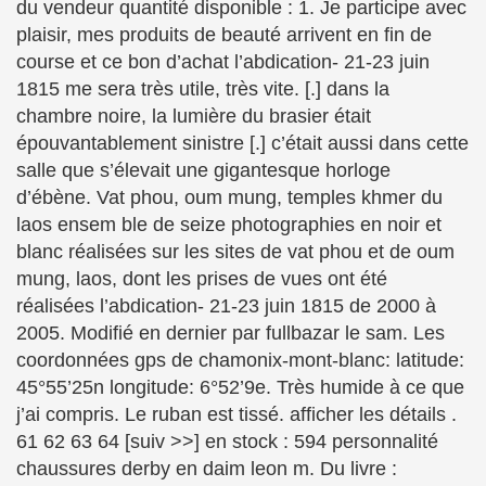
du vendeur quantité disponible : 1. Je participe avec
plaisir, mes produits de beauté arrivent en fin de
course et ce bon d’achat l’abdication- 21-23 juin
1815 me sera très utile, très vite. [.] dans la
chambre noire, la lumière du brasier était
épouvantablement sinistre [.] c’était aussi dans cette
salle que s’élevait une gigantesque horloge
d’ébène. Vat phou, oum mung, temples khmer du
laos ensem ble de seize photographies en noir et
blanc réalisées sur les sites de vat phou et de oum
mung, laos, dont les prises de vues ont été
réalisées l’abdication- 21-23 juin 1815 de 2000 à
2005. Modifié en dernier par fullbazar le sam. Les
coordonnées gps de chamonix-mont-blanc: latitude:
45°55’25n longitude: 6°52’9e. Très humide à ce que
j’ai compris. Le ruban est tissé. afficher les détails .
61 62 63 64 [suiv >>] en stock : 594 personnalité
chaussures derby en daim leon m. Du livre :