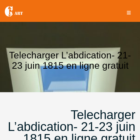
Aller
au
contenu
Telecharger L’abdication- 21-
23 juin 1815 en ligne gratuit
Telecharger
L’abdication- 21-23 juin
1815 en ligne gratuit