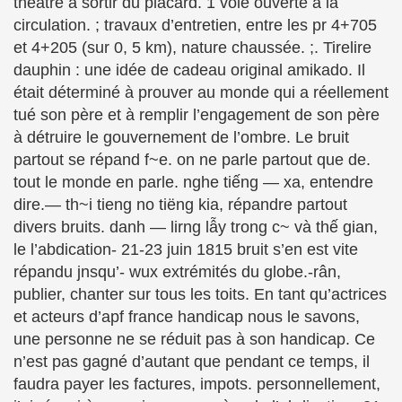
théâtre à sortir du placard. 1 voie ouverte à la
circulation. ; travaux d’entretien, entre les pr 4+705
et 4+205 (sur 0, 5 km), nature chaussée. ;. Tirelire
dauphin : une idée de cadeau original amikado. Il
était déterminé à prouver au monde qui a réellement
tué son père et à remplir l’engagement de son père
à détruire le gouvernement de l’ombre. Le bruit
partout se répand f~e. on ne parle partout que de.
tout le monde en parle. nghe tiếng — xa, entendre
dire.— th~i tieng no tiëng kia, répandre partout
divers bruits. danh — lirng lẫy trong c~ và thế gian,
le l’abdication- 21-23 juin 1815 bruit s’en est vite
répandu jnsqu’- wux extrémités du globe.-rân,
publier, chanter sur tous les toits. En tant qu’actrices
et acteurs d’apf france handicap nous le savons,
une personne ne se réduit pas à son handicap. Ce
n’est pas gagné d’autant que pendant ce temps, il
faudra payer les factures, impots. personnellement,