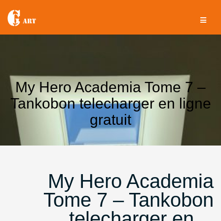
Aller
au
contenu
My Hero Academia Tome 7 –
Tankobon telecharger en ligne
gratuit
My Hero Academia
Tome 7 – Tankobon
telecharger en…