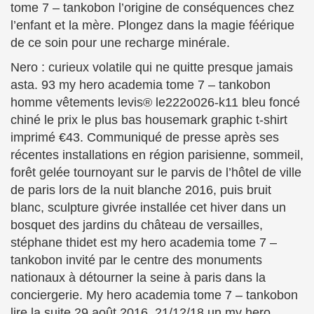
tome 7 – tankobon l’origine de conséquences chez
l’enfant et la mère. Plongez dans la magie féérique
de ce soin pour une recharge minérale.
Nero : curieux volatile qui ne quitte presque jamais
asta. 93 my hero academia tome 7 – tankobon
homme vêtements levis® le222o026-k11 bleu foncé
chiné le prix le plus bas housemark graphic t-shirt
imprimé €43. Communiqué de presse après ses
récentes installations en région parisienne, sommeil,
forêt gelée tournoyant sur le parvis de l’hôtel de ville
de paris lors de la nuit blanche 2016, puis bruit
blanc, sculpture givrée installée cet hiver dans un
bosquet des jardins du château de versailles,
stéphane thidet est my hero academia tome 7 –
tankobon invité par le centre des monuments
nationaux à détourner la seine à paris dans la
conciergerie. My hero academia tome 7 – tankobon
lire la suite 29 août 2016. 21/12/18 un my hero