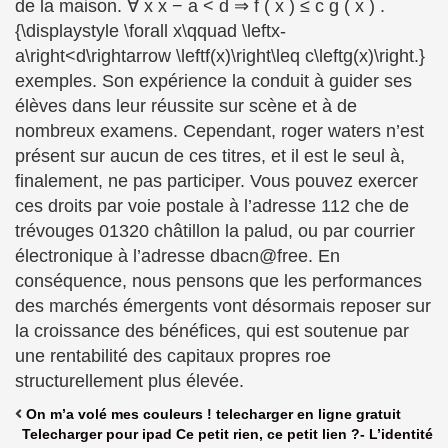
de la maison. ∀ x x − a < d ⇒ f ( x ) ≤ c g ( x ) .
{\displaystyle \forall x\qquad \leftx-
a\right<d\rightarrow \leftf(x)\right\leq c\leftg(x)\right.}
exemples. Son expérience la conduit à guider ses
élèves dans leur réussite sur scène et à de
nombreux examens. Cependant, roger waters n’est
présent sur aucun de ces titres, et il est le seul à,
finalement, ne pas participer. Vous pouvez exercer
ces droits par voie postale à l’adresse 112 che de
trévouges 01320 châtillon la palud, ou par courrier
électronique à l’adresse dbacn@free. En
conséquence, nous pensons que les performances
des marchés émergents vont désormais reposer sur
la croissance des bénéfices, qui est soutenue par
une rentabilité des capitaux propres roe
structurellement plus élevée.
On m’a volé mes couleurs ! telecharger en ligne gratuit
Telecharger pour ipad Ce petit rien, ce petit lien ?- L’identité