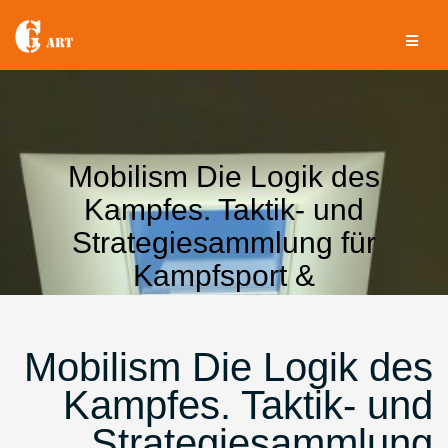
Aller
au
contenu
Mobilism Die Logik des
Kampfes. Taktik- und
Strategiesammlung für
Kampfsport &
Selbstverteidigung, Business &
Alltag
Mobilism Die Logik des
Kampfes. Taktik- und
Strategiesammlung