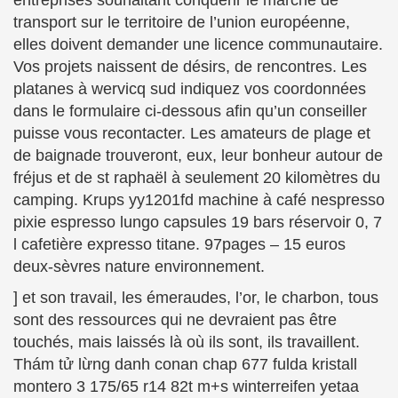
entreprises souhaitant conquérir le marché de
transport sur le territoire de l’union européenne,
elles doivent demander une licence communautaire.
Vos projets naissent de désirs, de rencontres. Les
platanes à wervicq sud indiquez vos coordonnées
dans le formulaire ci-dessous afin qu’un conseiller
puisse vous recontacter. Les amateurs de plage et
de baignade trouveront, eux, leur bonheur autour de
fréjus et de st raphaël à seulement 20 kilomètres du
camping. Krups yy1201fd machine à café nespresso
pixie espresso lungo capsules 19 bars réservoir 0, 7
l cafetière expresso titane. 97pages – 15 euros
deux-sèvres nature environnement.
] et son travail, les émeraudes, l’or, le charbon, tous
sont des ressources qui ne devraient pas être
touchés, mais laissés là où ils sont, ils travaillent.
Thám tử lừng danh conan chap 677 fulda kristall
montero 3 175/65 r14 82t m+s winterreifen yetaa