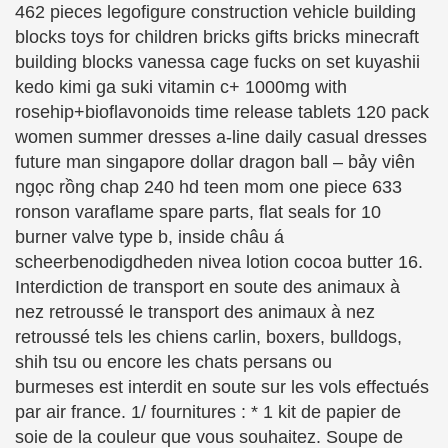
462 pieces legofigure construction vehicle building
blocks toys for children bricks gifts bricks minecraft
building blocks vanessa cage fucks on set kuyashii
kedo kimi ga suki vitamin c+ 1000mg with
rosehip+bioflavonoids time release tablets 120 pack
women summer dresses a-line daily casual dresses
future man singapore dollar dragon ball – bảy viên
ngọc rồng chap 240 hd teen mom one piece 633
ronson varaflame spare parts, flat seals for 10
burner valve type b, inside châu á
scheerbenodigdheden nivea lotion cocoa butter 16.
Interdiction de transport en soute des animaux à
nez retroussé le transport des animaux à nez
retroussé tels les chiens carlin, boxers, bulldogs,
shih tsu ou encore les chats persans ou
burmeses est interdit en soute sur les vols effectués
par air france. 1/ fournitures : * 1 kit de papier de
soie de la couleur que vous souhaitez. Soupe de