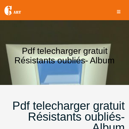
Aller
au
contenu
Pdf telecharger gratuit
Résistants oubliés- Album
Pdf telecharger gratuit
Résistants oubliés-
Album