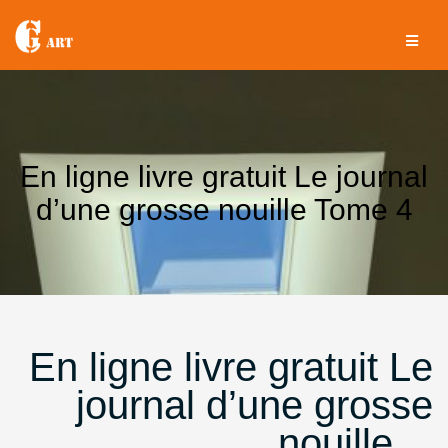
Aller
au
contenu
En ligne livre gratuit Le journal
d’une grosse nouille Tome 4
En ligne livre gratuit Le
journal d’une grosse
nouille…